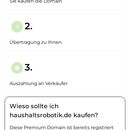
Sie kaufen die Domain
2.
arrow_forward
Übertragung zu Ihnen
3.
paid
Auszahlung an Verkäufer
Wieso sollte ich
haushaltsrobotik.de kaufen?
Diese Premium Domain ist bereits registriert