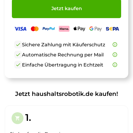
Jetzt kaufen
check
Sichere Zahlung mit Käuferschutz
info_outline
check
Automatische Rechnung per Mail
info_outline
check
Einfache Übertragung in Echtzeit
info_outline
Jetzt haushaltsrobotik.de kaufen!
1.
shopping_cart