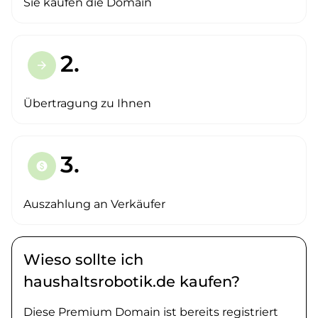
Sie kaufen die Domain
2.
arrow_forward
Übertragung zu Ihnen
3.
paid
Auszahlung an Verkäufer
Wieso sollte ich
haushaltsrobotik.de kaufen?
Diese Premium Domain ist bereits registriert