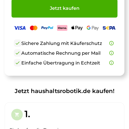
Jetzt kaufen
check
Sichere Zahlung mit Käuferschutz
info_outline
check
Automatische Rechnung per Mail
info_outline
check
Einfache Übertragung in Echtzeit
info_outline
Jetzt haushaltsrobotik.de kaufen!
1.
shopping_cart