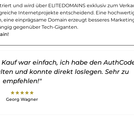
striert und wird über ELITEDOMAINS exklusiv zum Verka
greiche Internetprojekte entscheidend. Eine hochwerti
en, eine einprägsame Domain erzeugt besseres Marketin
ngig gegenüber Tech-Giganten.
ain!
er Kauf war einfach, ich habe den AuthCod
lten und konnte direkt loslegen. Sehr zu
empfehlen!"
star
star
star
star
star
Georg Wagner