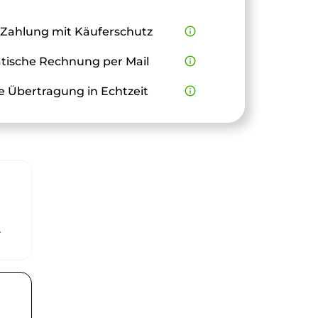
 Zahlung mit Käuferschutz
info_outline
ische Rechnung per Mail
info_outline
e Übertragung in Echtzeit
info_outline
r