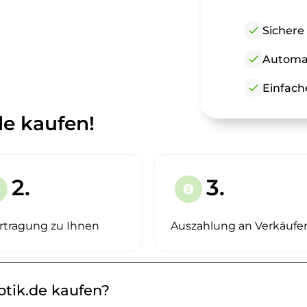
check
Sichere
check
Automat
check
Einfach
de kaufen!
2.
3.
paid
rtragung zu Ihnen
Auszahlung an Verkäufe
otik.de kaufen?